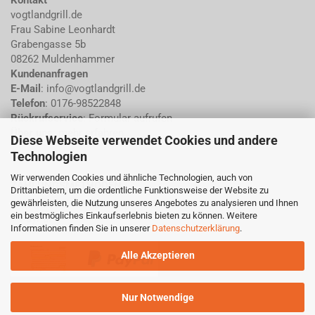
Kontakt
vogtlandgrill.de
Frau Sabine Leonhardt
Grabengasse 5b
08262 Muldenhammer
Kundenanfragen
E-Mail
: info@vogtlandgrill.de
Telefon
: 0176-98522848
Rückrufservice
:
Formular aufrufen
Über uns
:
mehr erfahren...
Diese Webseite verwendet Cookies und andere
Technologien
Wir verwenden Cookies und ähnliche Technologien, auch von
ZAHLUNGSMETHODEN
Drittanbietern, um die ordentliche Funktionsweise der Website zu
gewährleisten, die Nutzung unseres Angebotes zu analysieren und Ihnen
+ Vorkasse/Überweisung
ein bestmögliches Einkaufserlebnis bieten zu können. Weitere
+ PayPal
Informationen finden Sie in unserer
Datenschutzerklärung
.
Alle Akzeptieren
Nur Notwendige