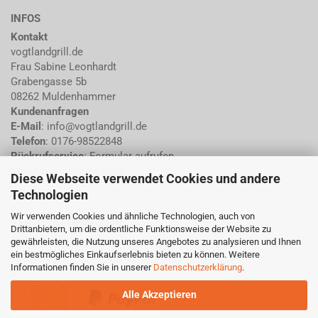
INFOS
Kontakt
vogtlandgrill.de
Frau Sabine Leonhardt
Grabengasse 5b
08262 Muldenhammer
Kundenanfragen
E-Mail
: info@vogtlandgrill.de
Telefon
: 0176-98522848
Rückrufservice
:
Formular aufrufen
Über uns
:
mehr erfahren...
Diese Webseite verwendet Cookies und andere
Technologien
Wir verwenden Cookies und ähnliche Technologien, auch von
ZAHLUNGSMETHODEN
Drittanbietern, um die ordentliche Funktionsweise der Website zu
gewährleisten, die Nutzung unseres Angebotes zu analysieren und Ihnen
+ Vorkasse/Überweisung
ein bestmögliches Einkaufserlebnis bieten zu können. Weitere
+ PayPal
Informationen finden Sie in unserer
Datenschutzerklärung
.
Alle Akzeptieren